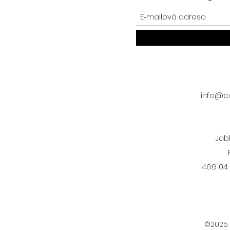
info@ce
Jab
466 04
©2025 