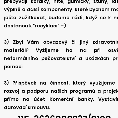
přebývají korálky, niťě, gumičky, stuhy, lát
výplně a další komponenty, které bychom mo
ještě zužitkovat, budeme rádi, když se k 
dostanou k "recyklaci" :-)
3) Zbyl Vám obvazový či jiný zdravotni
materiál? Vyžijeme ho na při osv
neformálního pečovatelství a ukázkách pr
pomoci
3) Příspěvek na činnost, který využijeme
rozvoj a podporu našich programů a projek
přímo na účet Komerční banky. Vystav
darovací smlouvu.