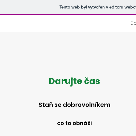
Tento web byl vytvořen v editoru web
D
Darujte čas
Staň se dobrovolníkem
co to obnáší