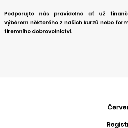
Podporujte nás pravidelně ať už finanč
výběrem některého z našich kurzů nebo for
firemního dobrovolnictví.
Červen
Regist