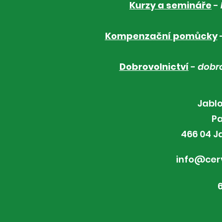
Kurzy a semináře
-
Kompenzační pomůcky
Dobrovolnictví
-
dobro
Jabl
Pa
466 04 J
info@cerv
6