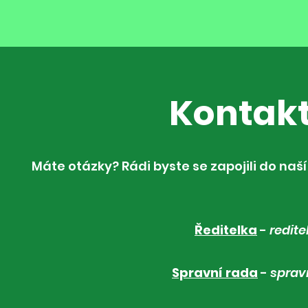
Kontakt
Máte otázky? Rádi byste se zapojili do naš
Ředitelka
-
redit
Spravní rada
-
sprav