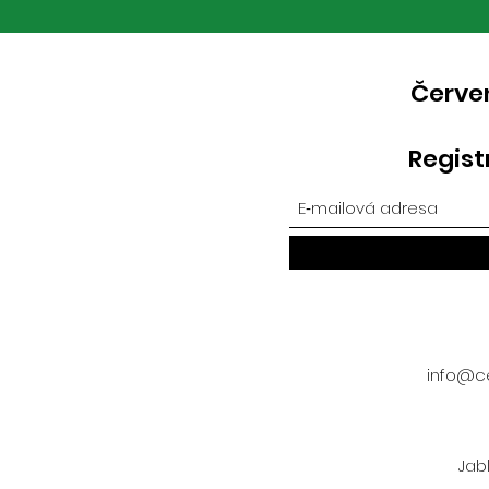
Červen
Regist
info@ce
Jab